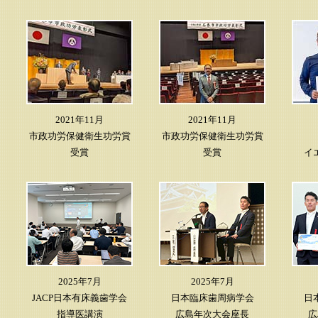
2021年11月
2021年11月
市政功労保健衛生功労賞
市政功労保健衛生功労賞
受賞
受賞
イ
2025年7月
2025年7月
JACP日本有床義歯学会
日本臨床歯周病学会
日
指導医講演
広島年次大会座長
広