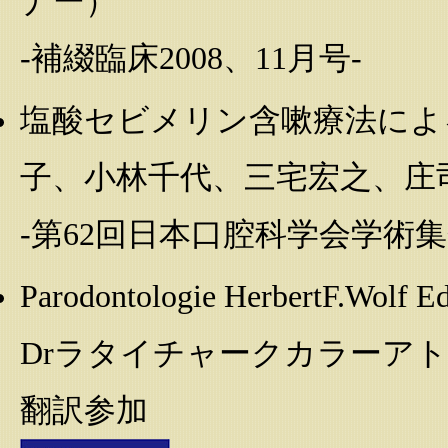
ナー）
-補綴臨床2008、11月号-
塩酸セビメリン含嗽療法によ
子、小林千代、三宅宏之、庄
-第62回日本口腔科学会学術集会
Parodontologie HerbertF.Wolf E
Drラタイチャークカラーア
翻訳参加