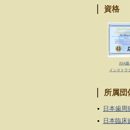
資格
JDA
インストラ
所属団
日本歯周
日本臨床