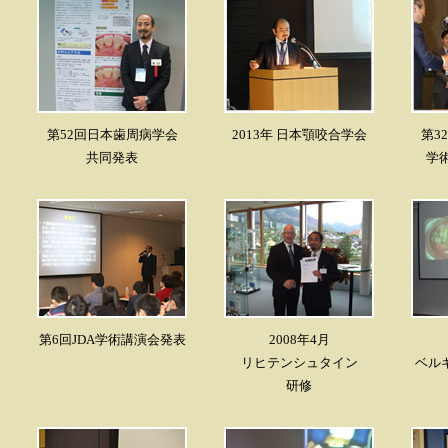
第52回日本歯周病学会
2013年 日本顎咬合学会
第3
共同発表
学
第6回JDA学術講演会発表
2008年4月
リヒテンシュタイン
ベル
研修