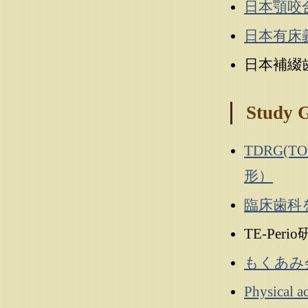
日本顎咬
日本有床
日本補綴
Study 
TDRG(TO
形）
臨床歯科
TE-Per
もくあみ
Physic