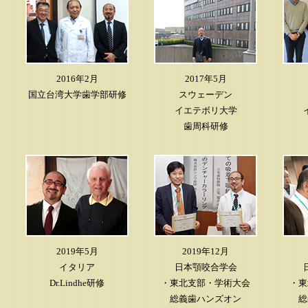
2016年2月
2017年5月
国立台湾大学歯学部研修
スウェーデン
イエテボリ大学
歯周科研修
2019年5月
2019年12月
イタリア
日本顎咬合学会
Dr.Lindhe研修
・東北支部・学術大会
・東
総義歯ハンズオン
総